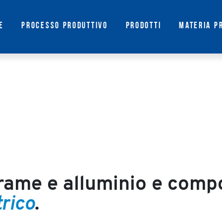
Salta
al
e
Processo produttivo
Prodotti
Materia p
contenuto
MPANY
principale
 rame e alluminio e compo
trico
.